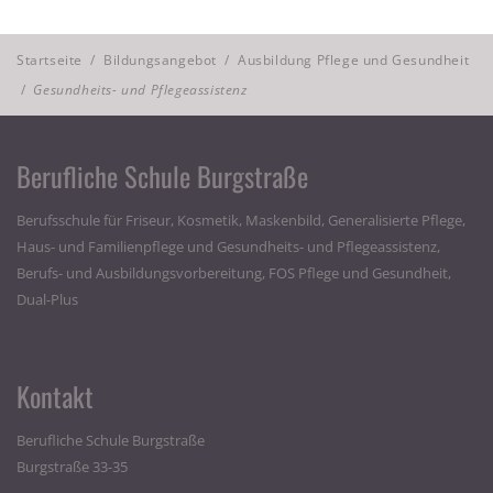
Startseite
/
Bildungsangebot
/
Ausbildung Pflege und Gesundheit
/
Gesundheits- und Pflegeassistenz
Berufliche Schule Burgstraße
Berufsschule für Friseur, Kosmetik, Maskenbild, Generalisierte Pflege,
Haus- und Familienpflege und Gesundheits- und Pflegeassistenz,
Berufs- und Ausbildungsvorbereitung, FOS Pflege und Gesundheit,
Dual-Plus
Kontakt
Berufliche Schule Burgstraße
Burgstraße 33-35