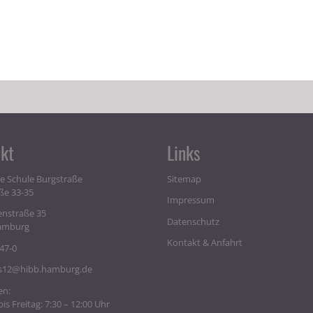
kt
Links
he Schule Burgstraße
Sitemap
ße 33-35
Impressum
enstraße 35
Datenschutz
amburg
Kontakt & Anfahrt
47-0
s12@hibb.hamburg.de
en:
s Freitag: 7:30 – 12:00 Uhr