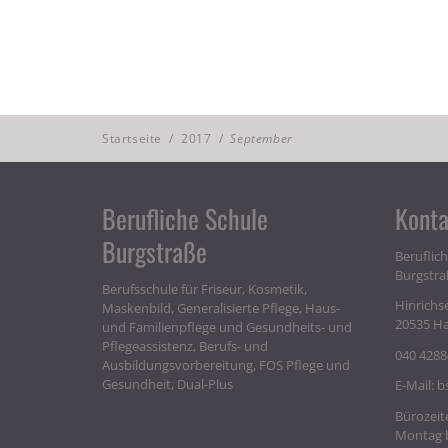
Startseite
/
2017
/
September
Berufliche Schule
Konta
Burgstraße
Beruflic
Burgstra
Berufsschule für Friseur, Kosmetik,
Hinrichs
Maskenbild, Generalisierte Pflege, Haus-
20535 H
und Familienpflege und Gesundheits- und
Pflegeassistenz, Berufs- und
040 4288
Ausbildungsvorbereitung, FOS Pflege und
Gesundheit, Dual-Plus
E-Mail:
b
Bürozeit
Montag bi