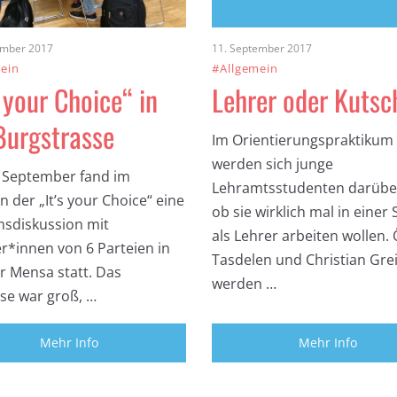
ember 2017
11. September 2017
ein
#Allgemein
s your Choice“ in
Lehrer oder Kutsc
Burgstrasse
Im Orientierungspraktikum
werden sich junge
 September fand im
Lehramtsstudenten darüber
 der „It’s your Choice“ eine
ob sie wirklich mal in einer
sdiskussion mit
als Lehrer arbeiten wollen.
er*innen von 6 Parteien in
Tasdelen und Christian Gre
r Mensa statt. Das
werden …
sse war groß, …
Mehr Info
Mehr Info