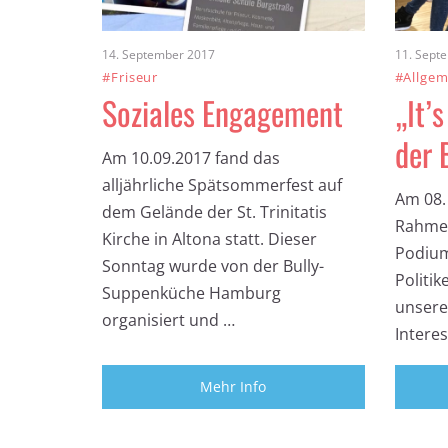
14. September 2017
11. Sept
#Friseur
#Allgem
Soziales Engagement
„It’
der 
Am 10.09.2017 fand das
alljährliche Spätsommerfest auf
Am 08.
dem Gelände der St. Trinitatis
Rahmen
Kirche in Altona statt. Dieser
Podium
Sonntag wurde von der Bully-
Politik
Suppenküche Hamburg
unsere
organisiert und …
Intere
Mehr Info