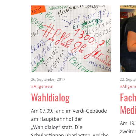
26. September 2017
22. Sept
#Allgemein
#Allgem
Wahldialog
Fac
Med
Am 07.09. fand im verdi-Gebäude
am Hauptbahnhof der
Am 19.
„Wahldialog“ statt. Die
zweite
Schüler*innen überlegten, welche