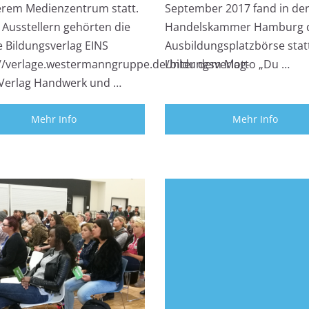
erem Medienzentrum statt.
September 2017 fand in de
 Ausstellern gehörten die
Handelskammer Hamburg 
e Bildungsverlag EINS
Ausbildungsplatzbörse stat
://verlage.westermanngruppe.de/bildungsverlag-
Unter dem Motto „Du …
, Verlag Handwerk und …
Mehr Info
Mehr Info