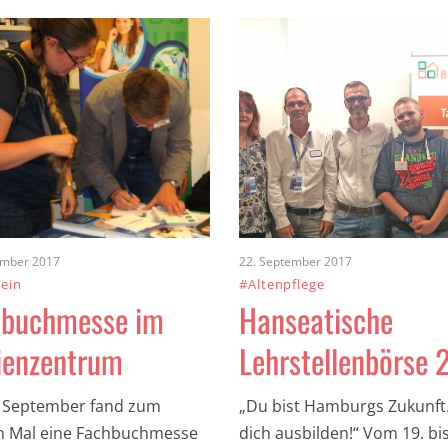
ember 2017
22. September 2017
ein
#Altenpflege
hbuchmesse im
Hanseatische
ienzentrum
Lehrstellenbörse 
 September fand zum
„Du bist Hamburgs Zukunft.
n Mal eine Fachbuchmesse
dich ausbilden!“ Vom 19. bis