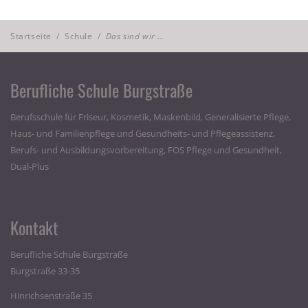
Startseite
/
Schule
/
Das sind wir …
Berufliche Schule Burgstraße
Berufsschule für Friseur, Kosmetik, Maskenbild, Generalisierte Pflege,
Haus- und Familienpflege und Gesundheits- und Pflegeassistenz,
Berufs- und Ausbildungsvorbereitung, FOS Pflege und Gesundheit,
Dual-Plus
Kontakt
Berufliche Schule Burgstraße
Burgstraße 33-35
Hinrichsenstraße 35