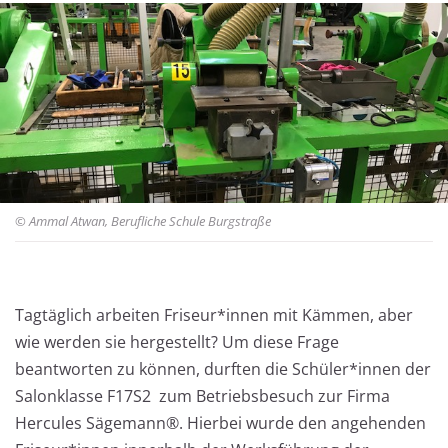
© Ammal Atwan, Berufliche Schule Burgstraße
Tagtäglich arbeiten Friseur*innen mit Kämmen, aber
Besuch bei Hercules Sägemann®
wie werden sie hergestellt? Um diese Frage
beantworten zu können, durften die Schüler*innen der
Salonklasse F17S2 zum Betriebsbesuch zur Firma
Hercules Sägemann®. Hierbei wurde den angehenden