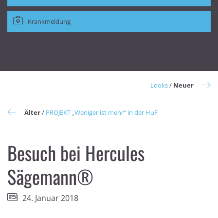
Krankmeldung
Looks
/
Neuer
Älter
/
PROJEKT „Weniger ist mehr“ in der HuF
Besuch bei Hercules
Sägemann®
24. Januar 2018