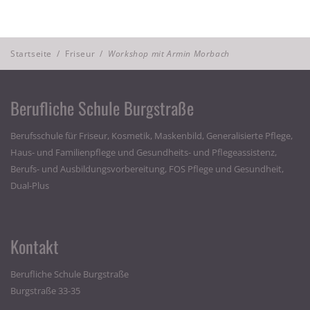
Startseite
/
Friseur
/
Workshop mit Armin Morbach
Berufliche Schule Burgstraße
Berufsschule für Friseur, Kosmetik, Maskenbild, Generalisierte Pflege,
Haus- und Familienpflege und Gesundheits- und Pflegeassistenz,
Berufs- und Ausbildungsvorbereitung, FOS Pflege und Gesundheit,
Dual-Plus
Kontakt
Berufliche Schule Burgstraße
Burgstraße 33-35