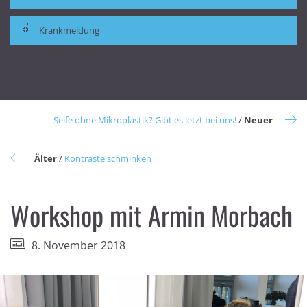
Krankmeldung
Seife ohne Mikroplastik? Gibt es jetzt bei uns!
/
Neuer
Älter
/
Kontraste schminken
Workshop mit Armin Morbach
8. November 2018