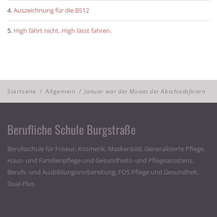
Auszeichnung für die BS12
High fährt nicht. High lässt fahren.
Startseite
/
Allgemein
/
Januar war der Monat der Abschiedsfeiern
Berufliche Schule Burgstraße
Berufsschule für Friseur, Kosmetik, Maskenbild, Generalisierte Pflege,
Haus- und Familienpflege und Gesundheits- und Pflegeassistenz,
Berufs- und Ausbildungsvorbereitung, FOS Pflege und Gesundheit,
Dual-Plus