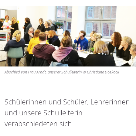
Abschied von Frau Arndt, unserer Schulleiterin © Christiane Doskocil
Schülerinnen und Schüler, Lehrerinnen
Januar war der Monat der
und unsere Schulleiterin
Abschiedsfeiern
verabschiedeten sich