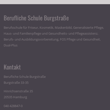
Berufliche Schule Burgstraße
Berufsschule für Friseur, Kosmetik, Maskenbild, Generalisierte Pflege,
Haus- und Familienpflege und Gesundheits- und Pflegeassistenz,
Berufs- und Ausbildungsvorbereitung, FOS Pflege und Gesundheit,
Dual-Plus
Kontakt
Berufliche Schule Burgstraße
Burgstraße 33-35
Hinrichsenstraße 35
20535 Hamburg
040 428847-0