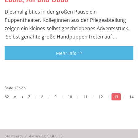
Diesmal gibt es in der großen Pause ein
Puppentheater. Kolleginnen aus der Pflegeabteilung
zeigen ein kleines selbst geschriebenes Adventsstück.
Selbst genähte große Handpuppen treten auf …
Mehr Info
Seite 13 von
«
‹
62
7
/
8
/
9
/
10
/
11
/
12
/
13
/
14
Startseite
/
Aktuelles
: Seite 13