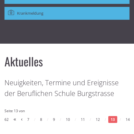
Krankmeldung
Aktuelles
Neuigkeiten, Termine und Ereignisse
der Beruflichen Schule Burgstrasse
Seite 13 von
«
‹
62
7
/
8
/
9
/
10
/
11
/
12
/
13
/
14