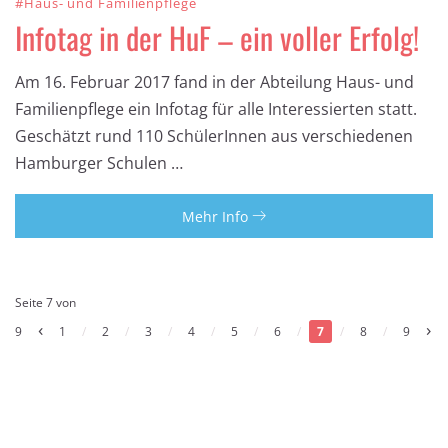
#Haus- und Familienpflege
Infotag in der HuF – ein voller Erfolg!
Am 16. Februar 2017 fand in der Abteilung Haus- und
Familienpflege ein Infotag für alle Interessierten statt.
Geschätzt rund 110 SchülerInnen aus verschiedenen
Hamburger Schulen …
Mehr Info
Seite 7 von
‹
›
9
1
/
2
/
3
/
4
/
5
/
6
/
7
/
8
/
9