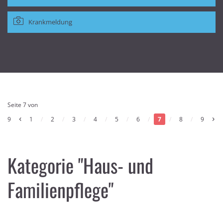
Krankmeldung
Seite 7 von
‹
›
9
1
/
2
/
3
/
4
/
5
/
6
/
7
/
8
/
9
Kategorie "Haus- und
Familienpflege"