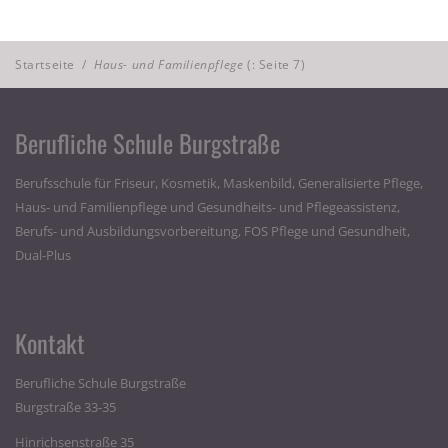
Startseite
/
Haus- und Familienpflege
(: Seite 7)
Berufliche Schule Burgstraße
Berufsschule für Friseur, Kosmetik, Maskenbild, Generalisierte Pflege,
Haus- und Familienpflege und Gesundheits- und Pflegeassistenz,
Berufs- und Ausbildungsvorbereitung, FOS Pflege und Gesundheit,
Dual-Plus
Kontakt
Berufliche Schule Burgstraße
Burgstraße 33-35
Hinrichsenstraße 35