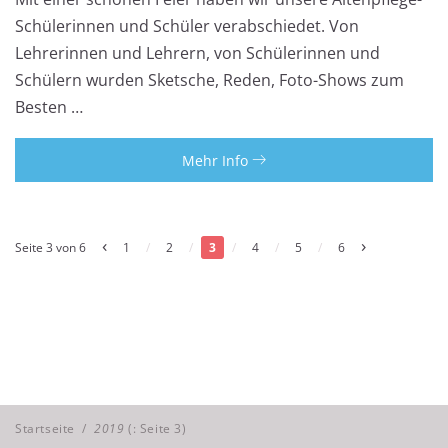
Schülerinnen und Schüler verabschiedet. Von
Lehrerinnen und Lehrern, von Schülerinnen und
Schülern wurden Sketsche, Reden, Foto-Shows zum
Besten …
Mehr Info
‹
›
Seite 3 von 6
1
/
2
/
3
/
4
/
5
/
6
Startseite
/
2019
(: Seite 3)