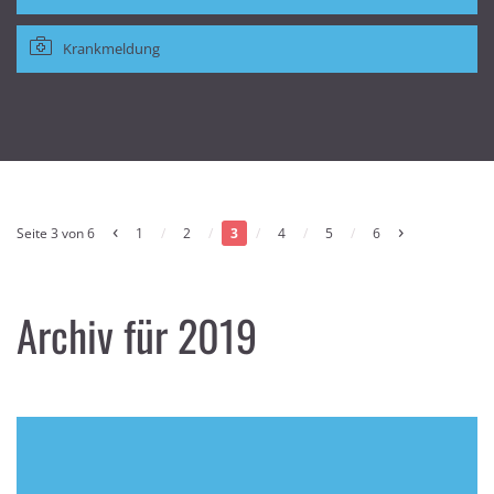
Krankmeldung
‹
›
Seite 3 von 6
1
/
2
/
3
/
4
/
5
/
6
Archiv für 2019