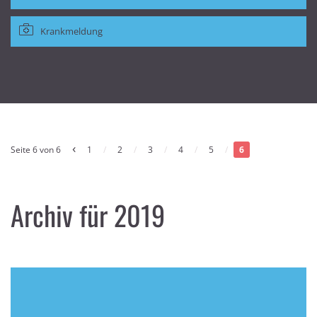
Krankmeldung
‹
Seite 6 von 6
1
/
2
/
3
/
4
/
5
/
6
Archiv für 2019