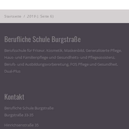
Startseite
/
2019
(: Seite 6)
Berufliche Schule Burgstraße
Berufsschule für Friseur, Kosmetik, Maskenbild, Generalisierte Pflege,
Haus- und Familienpflege und Gesundheits- und Pflegeassistenz,
Berufs- und Ausbildungsvorbereitung, FOS Pflege und Gesundheit,
Dual-Plus
Kontakt
Berufliche Schule Burgstraße
Burgstraße 33-35
Hinrichsenstraße 35