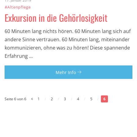
17. Januar 2019
#Altenpflege
Exkursion in die Gehörlosigkeit
60 Minuten lang nichts hören. 60 Minuten lang sich auf
andere Sinne vertrauen. 60 Minuten lang, miteinander
kommunizieren, ohne was zu hören! Diese spannende
Erfahrung …
Mehr Info
‹
Seite 6 von 6
1
/
2
/
3
/
4
/
5
/
6